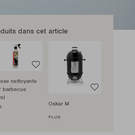
duits dans cet article
sse nettoyante
r barbecue
ml
Oskar M
S
PLUS