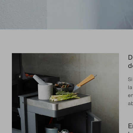
D
d
S
la
en
ab
E