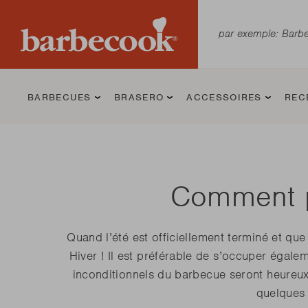
BARBECUES
BRASERO
ACCESSOIRES
REC
Comment p
Barbecue
Jack
Matériel
Barbecue
Jill
Ustensiles
Barbecue au
Modern
Nettoyage et
Quand l’été est officiellement terminé et qu
Charbon
d’allumage
Kamado
barbecue
gaz
entretien du
Hiver ! Il est préférable de s’occuper égal
pour barbecue
barbecue
inconditionnels du barbecue seront heureux 
Magnus
Kamal 2.0 L
Luca
quelques 
Kamal
Kamal 2.0 XL
Spring