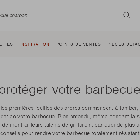
SOU
ETTES
INSPIRATION
POINTS DE VENTES
PIÈCES DÉTA
rotéger votre barbecue 
Brasero
Classic
Fumage des
Barbecue
Jura
Fumoir
Sierra
Bar
Jule
e les premières feuilles des arbres commencent à tomber, 
barbecue
Squadra
aliments
éléctrique
tabl
ement de votre barbecue. Bien entendu, même pendant la s
Oskar
de montrer leurs talents de grillardin, car quoi de plus 
Nestor World
Alexia
Carl
Otto
conseils pour rendre votre barbecue totalement résistant à
Pedro
E-Carlo
Joya