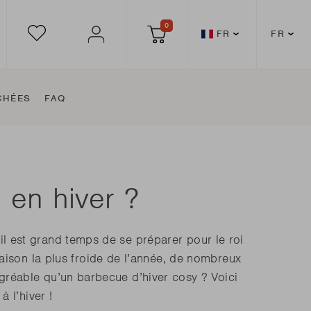
0
FR
FR
S'INSCRIRE
PANIER
Ouvrir
Ouvrir
METTRE
Submit
Submit
DE
FR
le
le
Allemagne
country
langua
sélecteur
sélecte
AT
BE
EN
Autriche
Belgique
de
de
selection
selecti
ES
pays
langue
FR
Espagne
France
IT
LU
NL
Italie
Luxembourg
Pays-
CHÉES
FAQ
Bas
PT
SE
Portugal
Suède
EU
EU
en hiver ?
becue de
s
Plancha grill
il est grand temps de se préparer pour le roi
e
aison la plus froide de l’année, de nombreux
Victor
agréable qu’un barbecue d’hiver cosy ? Voici
o
 l’hiver !