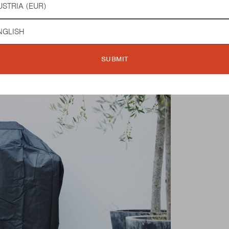
in.
guage
SUBMIT