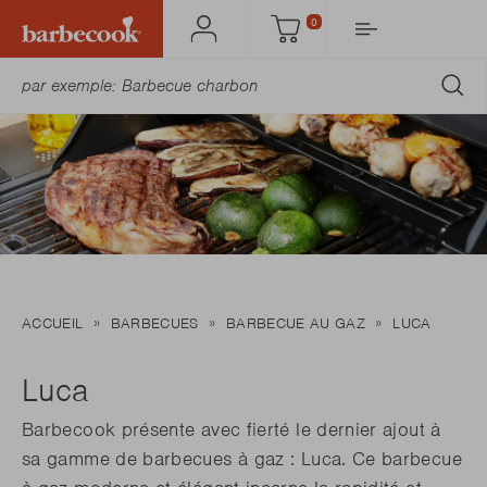
0
Mon
Panier
Barbecook
SO
ACCUEIL
BARBECUES
BARBECUE AU GAZ
LUCA
Luca
Barbecook présente avec fierté le dernier ajout à
sa gamme de barbecues à gaz : Luca. Ce barbecue