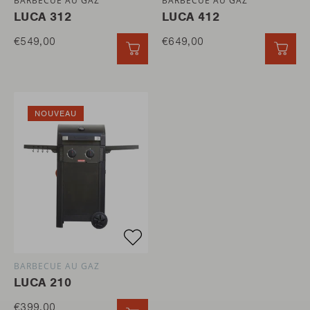
LUCA 312
LUCA 412
€549,00
€649,00
AJOUT RAPIDE
AJO
NOUVEAU
BARBECUE AU GAZ
LUCA 210
€399,00