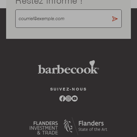
Restez informé !
SUIVEZ-NOUS
Link
Link
Link
to
to
to
facebook
instagram
youtube