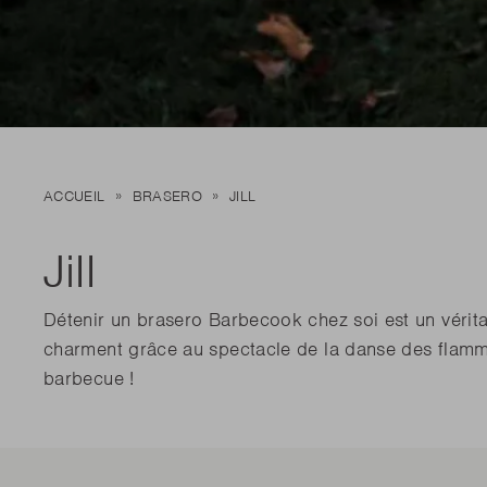
Nou
Loewy
Kamal 2.0 XL mat
Siesta
Nou
Edson
Kamal 2.0 L mat
Stella
Découv
Carlo
Découv
LIRE 
LIRE 
Nou
ACCUEIL
BRASERO
JILL
Découv
LIRE 
Jill
Détenir un brasero Barbecook chez soi est un vérita
charment grâce au spectacle de la danse des flammes
barbecue !