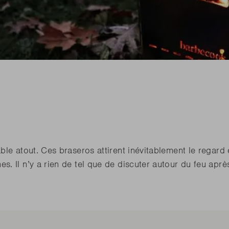
veau ce printemps
Jack World
E-Luca
E-Car
Ne
veau ce printemps
Ne
Junko
rez toutes les nouveautés
Rila
rez toutes les nouveautés
PLUS
PLUS
veau ce printemps
Ne
rez toutes les nouveautés
PLUS
ble atout. Ces braseros attirent inévitablement le regard 
. Il n’y a rien de tel que de discuter autour du feu apr