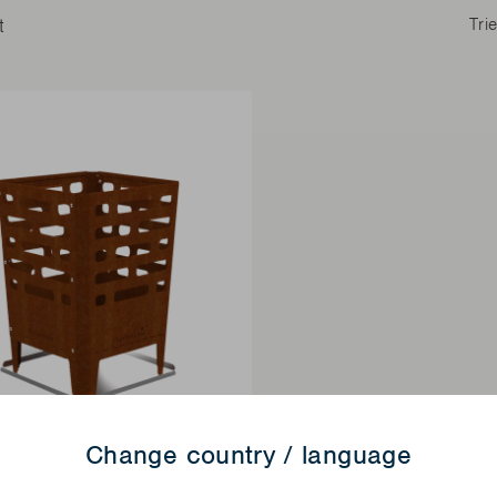
t
Tri
Change country / language
OS