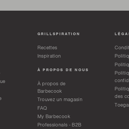
GRILLSPIRATION
LÉGA
Recettes
Condi
Inspiration
Politi
Politi
À PROPOS DE NOUS
e
Politi
confid
que
À propos de
Politi
Barbecook
des c
e
Trouvez un magasin
Toega
FAQ
My Barbecook
Professionals - B2B