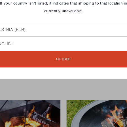
If your country isn’t listed, it indicates that shipping to that location i
currently unavailable.
try
AJOUT RAPIDE
guage
SUBMIT