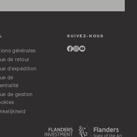
L
SUIVEZ-NOUS
Link
Link
Link
tions générales
to
to
to
facebook
instagram
youtube
que de retour
que d'expédition
que de
entialité
que de gestion
ookies
nkelijkheid