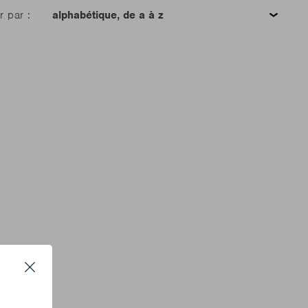
er par :
Close