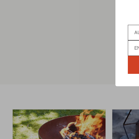
JILL
Coun
€149,00
Lan