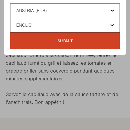
température d'environ 80 °C. Plus il y a de vent à
Country
l'extérieur, moins vous devez ouvrir les trous
d'arrivée d'air, et vice versa. La température du
Language
fumoir garantit une cuisson homogène du
cabillaud. Pour un bon résultat, il faut fumer le
cabillaud pendant une heure. Cependant, cela
SUBMIT
dépend en grande partie de la taille de votre
cabillaud. Une fois la cuisson terminée, retirez le
cabillaud fumé du gril et laissez les tomates en
grappe griller sans couvercle pendant quelques
minutes supplémentaires.
Servez le cabillaud avec de la sauce tartare et de
l'aneth frais. Bon appétit !