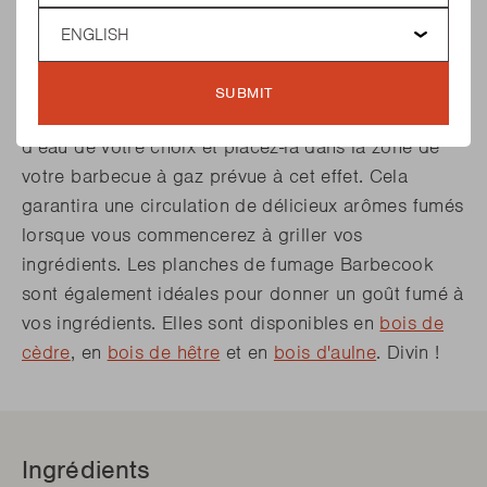
Language
fumoir Barbecook ? Si vous avez un
barbecue à
gaz
, vous pouvez par exemple opter pour la
boite
de fumage
de Barbecook. Remplissez cette boîte
SUBMIT
de copeaux de fumage préalablement imbibés
d’eau de votre choix et placez-la dans la zone de
votre barbecue à gaz prévue à cet effet. Cela
garantira une circulation de délicieux arômes fumés
lorsque vous commencerez à griller vos
ingrédients. Les planches de fumage Barbecook
sont également idéales pour donner un goût fumé à
vos ingrédients. Elles sont disponibles en
bois de
cèdre
, en
bois de hêtre
et en
bois d'aulne
. Divin !
Ingrédients