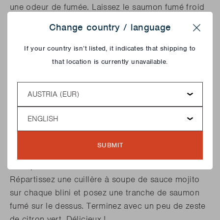
une odeur de fumée. Laissez le saumon fumé froid
au réfrigérateur pendant encore 2 jours.
Change country / language
Close
Après cela, il est enfin temps de déguster le
If your country isn’t listed, it indicates that shipping to
saumon fumé ! Bien sûr, vous êtes entièrement libre
that location is currently unavailable.
de choisir comment vous souhaitez le déguster,
Country
mais nous en faisons une délicieuse bouchée...
façon mojito !
Pour ce faire, mettez 10 cl de crème
Language
entière dans le batteur et fouettez pendant 5
minutes jusqu'à ce que la crème ait la consistance
d’une chantilly. Ajoutez un bouchon de rhum et le
SUBMIT
jus d’un citron vert. Votre sauce mojito est prête
!
Coupez le saumon fumé froid en tranches.
Répartissez une cuillère à soupe de sauce mojito
sur chaque blini et posez une tranche de saumon
fumé sur le dessus. Terminez avec un peu de zeste
de citron vert. Délicieux !