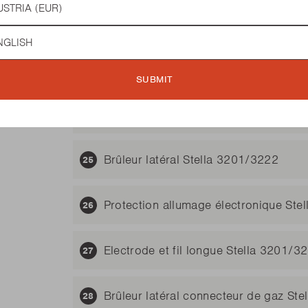
Tiroir Stella 3222
guage
Panneau frontal pour tiroir Stella 322
SUBMIT
Allumage electronique Stella 3201/3
Brûleur latéral Stella 3201/3222
Protection allumage électronique Ste
Electrode et fil longue Stella 3201/
Brûleur latéral connecteur de gaz Ste