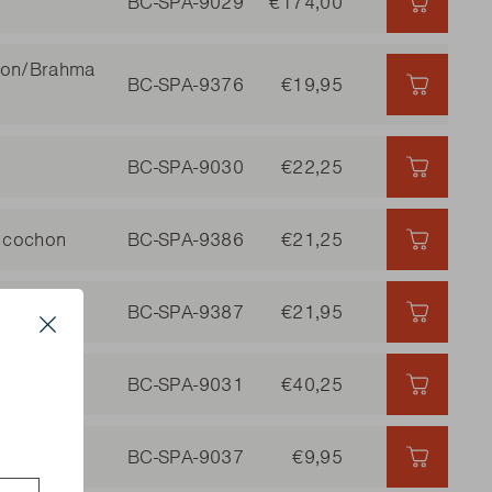
BC-SPA-9029
€174,00
€174,00
sson/Brahma
BC-SPA-9376
€19,95
€19,95 
BC-SPA-9030
€22,25
€22,25 
 cochon
BC-SPA-9386
€21,25
€21,25 
BC-SPA-9387
€21,95
€21,95 
Close
22
BC-SPA-9031
€40,25
€40,25 
s
BC-SPA-9037
€9,95
€9,95 |