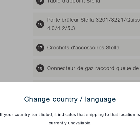
Table d'appoint Stella
Porte-brûleur Stella 3201/3221/Qui
4.0/4.2/5.3
Crochets d'accessoires Stella
Connecteur de gaz raccord queue de
Connecteur de gaz
Change country / language
Panneau de contrôle Stella 3201/32
If your country isn’t listed, it indicates that shipping to that location i
currently unavailable.
Aimant Stella 3222
try