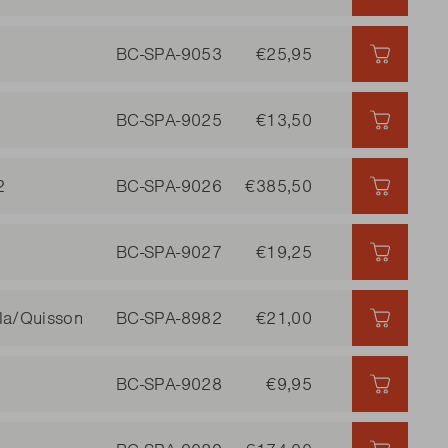
BC-SPA-9053
€25,95
€25,95 
BC-SPA-9025
€13,50
€13,50 
2
BC-SPA-9026
€385,50
€385,50
BC-SPA-9027
€19,25
€19,25 
lla/Quisson
BC-SPA-8982
€21,00
€21,00 
BC-SPA-9028
€9,95
€9,95 |