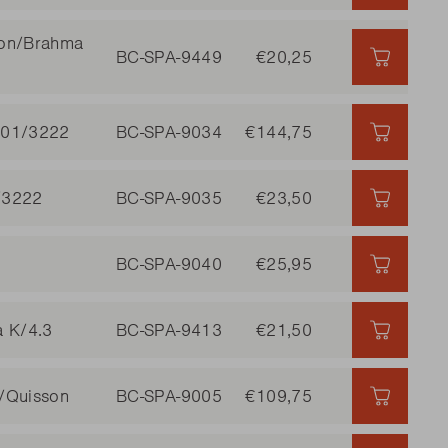
sson/Brahma
BC-SPA-9449
€20,25
€20,25 
3201/3222
BC-SPA-9034
€144,75
€144,75
1/3222
BC-SPA-9035
€23,50
€23,50 
BC-SPA-9040
€25,95
€25,95 
a K/4.3
BC-SPA-9413
€21,50
€21,50 
a/Quisson
BC-SPA-9005
€109,75
€109,75