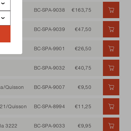
BC-SPA-9038
€163,75
€163,75
2
BC-SPA-9039
€47,50
€47,50 
221
BC-SPA-9901
€26,50
€26,50 
BC-SPA-9032
€40,75
€40,75 
lla/Quisson
BC-SPA-9007
€9,50
€9,50 |
3221/Quisson
BC-SPA-8994
€11,25
€11,25 
lla 3222
BC-SPA-9033
€9,95
€9,95 |