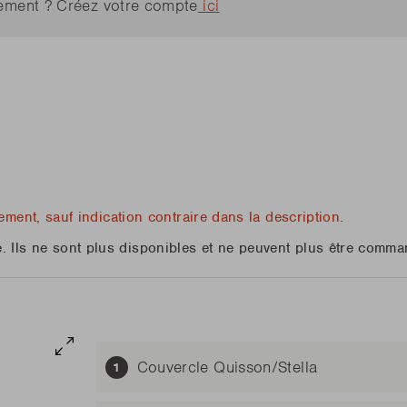
ilement ? Créez votre compte
ici
veau ce printemps
Jack World
E-Luca
E-Car
Ne
veau ce printemps
Ne
Junko
rez toutes les nouveautés
Rila
rez toutes les nouveautés
PLUS
PLUS
veau ce printemps
Ne
rez toutes les nouveautés
PLUS
ment, sauf indication contraire dans la description.
ste. Ils ne sont plus disponibles et ne peuvent plus être comm
Couvercle Quisson/Stella