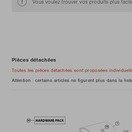
Vous voulez trouver vos produits plus fac
Nou
Loewy
Kamal 2.0 XL mat
Siesta
Nou
Edson
Kamal 2.0 L mat
Stella
Découv
Carlo
Découv
LIRE 
LIRE 
Nou
Pièces détachées
Découv
LIRE 
Toutes les pièces détachées sont proposées individuelle
Attention : certains articles ne figurent plus dans la li