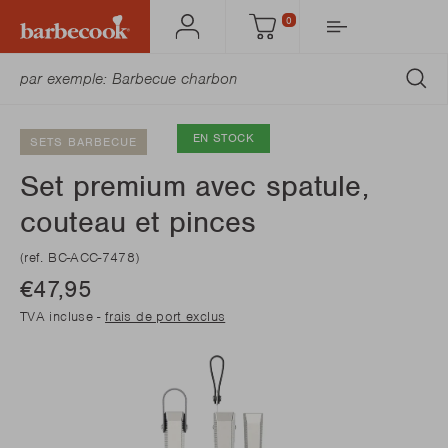
0
Mon
Panier
Barbecook
SO
EN STOCK
SETS BARBECUE
Set premium avec spatule,
couteau et pinces
(ref. BC-ACC-7478)
€47,95
TVA incluse -
frais de port exclus