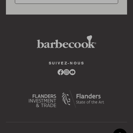
SUIVEZ-NOUS
Link
Link
Link
to
to
to
facebook
instagram
youtube