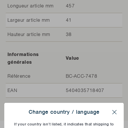
Longueur article mm
457
Largeur article mm
41
Hauteur article mm
38
Informations
Value
générales
Référence
BC-ACC-7478
EAN
5404035718407
Change country / language
Close
If your country isn’t listed, it indicates that shipping to