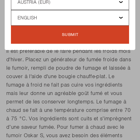
Oskar S ?
Language
Le fumoir Oskar S peut donc être utilisé aussi bien
pour fumer à chaud qu'à froid. Le fumage à froid se
SUBMIT
fait à une température comprise entre 20 et 25 °C.
Il est préférable de le faire pendant les froids mois
d'hiver. Placez un générateur de fumée froide dans
le fumoir, rempli de poudre de fumage et laissée à
couver à l'aide d'une bougie chauffe-plat. Le
fumage à froid ne fait pas cuire vos ingrédients
mais leur donne un agréable goût fumé et vous
permet de les conserver longtemps. Le fumage à
chaud se fait à une température comprise entre 70
à 75 °C. Vos ingrédients sont cuits et s’imprègnent
d’une saveur fumée. Pour fumer à chaud avec le
fumoir Oskar S, vous avez besoin des éléments