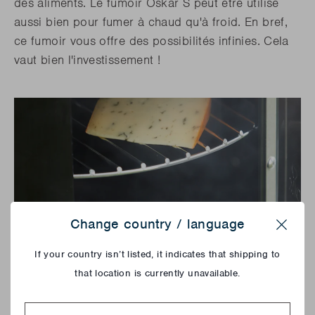
des aliments. Le fumoir Oskar S peut être utilisé
aussi bien pour fumer à chaud qu'à froid. En bref,
ce fumoir vous offre des possibilités infinies. Cela
vaut bien l'investissement !
Change country / language
Close
If your country isn’t listed, it indicates that shipping to
that location is currently unavailable.
Country
Comment fonctionne un fumoir