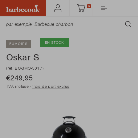
0
Mon
Panier
Barbecook
SO
EN STOCK
FUMOIRS
Oskar S
(ref. BC-SMO-5017)
€249,95
TVA incluse -
frais de port exclus