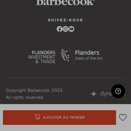
SUIVEZ-NOUS
Link
Link
Link
to
to
to
facebook
instagram
youtube
Copyright Barbecook 2023.
All rights reserved.
Méthodes
AJOUTER AU PANIER
de