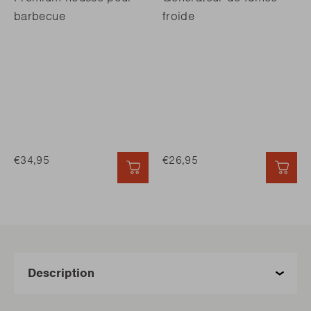
barbecue
froide
€34,95
€26,95
AJOUT RAPIDE
AJO