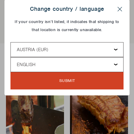
Change country / language
EAN
5400269216443
Close
If your country isn’t listed, it indicates that shipping to
that location is currently unavailable.
Country
Recettes avec ce produit
Language
SUBMIT