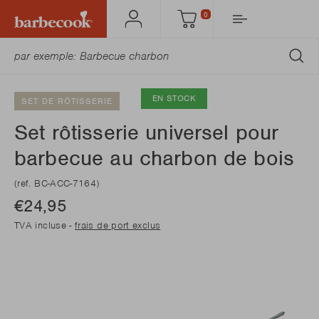
0
Mon
Panier
Barbecook
SO
EN STOCK
SET DE RÔTISSERIE
Set rôtisserie universel pour
barbecue au charbon de bois
(ref. BC-ACC-7164)
€24,95
TVA incluse -
frais de port exclus